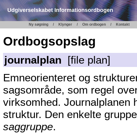
Udgiverselskabet Informationsordbogen
Ny søgning
Klynger
Om ordbogen
Kontakt
Ordbogsopslag
journalplan
[file plan]
Emneorienteret og strukturer
sagsområde, som regel over
virksomhed. Journalplanen h
struktur. Den enkelte gruppe
saggruppe
.